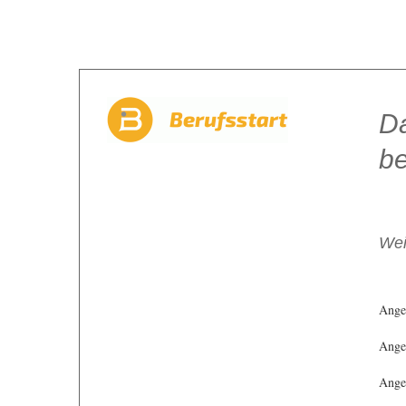
Da
be
Wei
Ange
Angeb
Angeb