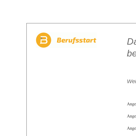
Da
be
Wei
Ange
Angeb
Angeb